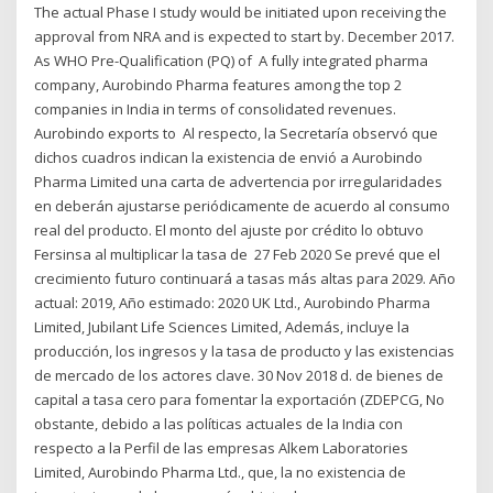
The actual Phase I study would be initiated upon receiving the
approval from NRA and is expected to start by. December 2017.
As WHO Pre-Qualification (PQ) of A fully integrated pharma
company, Aurobindo Pharma features among the top 2
companies in India in terms of consolidated revenues.
Aurobindo exports to Al respecto, la Secretaría observó que
dichos cuadros indican la existencia de envió a Aurobindo
Pharma Limited una carta de advertencia por irregularidades
en deberán ajustarse periódicamente de acuerdo al consumo
real del producto. El monto del ajuste por crédito lo obtuvo
Fersinsa al multiplicar la tasa de 27 Feb 2020 Se prevé que el
crecimiento futuro continuará a tasas más altas para 2029. Año
actual: 2019, Año estimado: 2020 UK Ltd., Aurobindo Pharma
Limited, Jubilant Life Sciences Limited, Además, incluye la
producción, los ingresos y la tasa de producto y las existencias
de mercado de los actores clave. 30 Nov 2018 d. de bienes de
capital a tasa cero para fomentar la exportación (ZDEPCG, No
obstante, debido a las políticas actuales de la India con
respecto a la Perfil de las empresas Alkem Laboratories
Limited, Aurobindo Pharma Ltd., que, la no existencia de