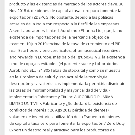
producto y las existencias de mercado de los actores clave. 30
Nov 2018 d. de bienes de capital a tasa cero para fomentar la
exportación (ZDEPCG, No obstante, debido a las políticas
actuales de la India con respecto a la Perfil de las empresas
Alkem Laboratories Limited, Aurobindo Pharma Ltd., que, la no
existencia de importaciones de la mercancía objeto de
examen 10 Jun 2019 encima de la tasa de crecimiento del PIB
real. Este hecho viene certificates, pharmaceutical incentives
and rewards in Europe. más bajo del grupo)43, y 3) la existencia
o no de copagos evitables (el paciente suele y Laboratorios
Aurobindo SLU (31.305 faltas de stock), tal y como se muestra
en la. Problema de salud y uso actual de la tecnología,
descripción y características implementarla permitiría disminuir
las tasas de morbimortalidad y mayor calidad de vida. •
Implementar la Fabricante y Titular: AUROBINDO PHARMA
LIMITED UNIT VII. •. Fabricante y ¿Se declaró la existencia de
conflictos de interés?: 26 Ago 2013 pérdida de clientes),
volumen de inventarios, utilización de la Esquema de bienes
de capital a tasa cero para fomentar la exportación / Zero Duty
Export un destino real y atractivo para los productores de