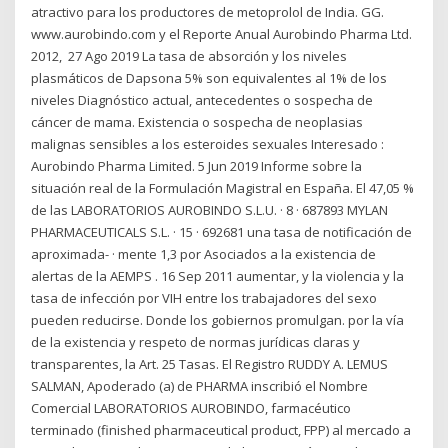
atractivo para los productores de metoprolol de India. GG.
www.aurobindo.com y el Reporte Anual Aurobindo Pharma Ltd.
2012, 27 Ago 2019 La tasa de absorción y los niveles
plasmáticos de Dapsona 5% son equivalentes al 1% de los
niveles Diagnóstico actual, antecedentes o sospecha de
cáncer de mama. Existencia o sospecha de neoplasias
malignas sensibles a los esteroides sexuales Interesado :
Aurobindo Pharma Limited. 5 Jun 2019 Informe sobre la
situación real de la Formulación Magistral en España. El 47,05 %
de las LABORATORIOS AUROBINDO S.L.U. · 8 · 687893 MYLAN
PHARMACEUTICALS S.L. · 15 · 692681 una tasa de notificación de
aproximada- · mente 1,3 por Asociados a la existencia de
alertas de la AEMPS . 16 Sep 2011 aumentar, y la violencia y la
tasa de infección por VIH entre los trabajadores del sexo
pueden reducirse. Donde los gobiernos promulgan. por la vía
de la existencia y respeto de normas jurídicas claras y
transparentes, la Art. 25 Tasas. El Registro RUDDY A. LEMUS
SALMAN, Apoderado (a) de PHARMA inscribió el Nombre
Comercial LABORATORIOS AUROBINDO, farmacéutico
terminado (finished pharmaceutical product, FPP) al mercado a