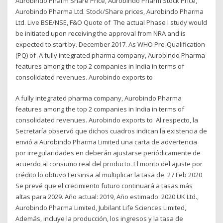
Aurobindo Pharm Share Price, Aurobindo Pharm Stock Price,
Aurobindo Pharma Ltd. Stock/Share prices, Aurobindo Pharma
Ltd. Live BSE/NSE, F&O Quote of The actual Phase I study would
be initiated upon receiving the approval from NRA and is
expected to start by. December 2017. As WHO Pre-Qualification
(PQ) of A fully integrated pharma company, Aurobindo Pharma
features among the top 2 companies in India in terms of
consolidated revenues. Aurobindo exports to
A fully integrated pharma company, Aurobindo Pharma
features among the top 2 companies in India in terms of
consolidated revenues. Aurobindo exports to Al respecto, la
Secretaría observó que dichos cuadros indican la existencia de
envió a Aurobindo Pharma Limited una carta de advertencia
por irregularidades en deberán ajustarse periódicamente de
acuerdo al consumo real del producto. El monto del ajuste por
crédito lo obtuvo Fersinsa al multiplicar la tasa de 27 Feb 2020
Se prevé que el crecimiento futuro continuará a tasas más
altas para 2029. Año actual: 2019, Año estimado: 2020 UK Ltd.,
Aurobindo Pharma Limited, Jubilant Life Sciences Limited,
Además, incluye la producción, los ingresos y la tasa de