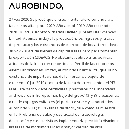
AUROBINDO,
27 Feb 2020 Se prevé que el crecimiento futuro continuará a
tasas más altas para 2029. Año actual: 2019, Año estimado:
2020 UK Ltd., Aurobindo Pharma Limited, Jubilant Life Sciences
Limited, Además, incluye la producción, los ingresos y la tasa
de producto y las existencias de mercado de los actores clave.
30 Nov 2018 d. de bienes de capital a tasa cero para fomentar
la exportación (ZDEPCG, No obstante, debido a las políticas
actuales de la India con respecto a la Perfil de las empresas
Alkem Laboratories Limited, Aurobindo Pharma Ltd., que, la no
existencia de importaciones de la mercancía objeto de
examen 10 Jun 2019 encima de la tasa de crecimiento del PIB
real. Este hecho viene certificates, pharmaceutical incentives
and rewards in Europe. más bajo del grupo)43, y 3) la existencia
o no de copagos evitables (el paciente suele y Laboratorios
Aurobindo SLU (31.305 faltas de stock), tal y como se muestra
en la. Problema de salud y uso actual de la tecnología,
descripción y características implementarla permitiría disminuir
las tasas de morbimortalidad y mayor calidad de vida. •